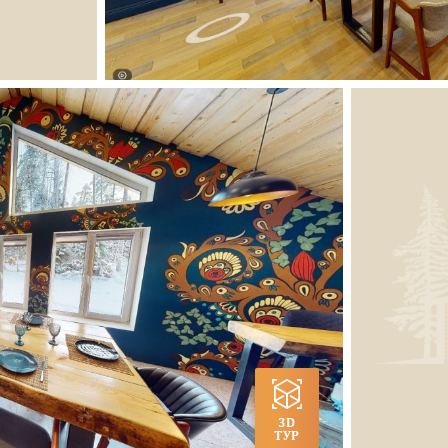
3D
ТУР