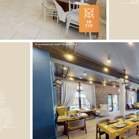
3D
ТУР