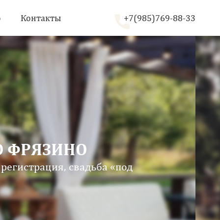
о
Контакты
+7(985)769-88-33
О ФРЯЗИНО
 регистрация, свадьба «под