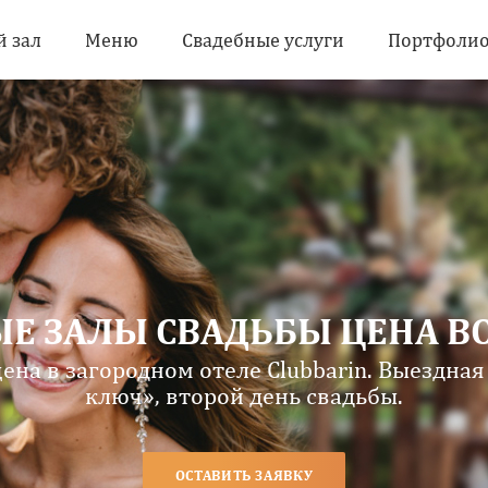
 зал
Меню
Свадебные услуги
Портфоли
Е ЗАЛЫ СВАДЬБЫ ЦЕНА В
на в загородном отеле Clubbarin. Выездная
ключ», второй день свадьбы.
ОСТАВИТЬ ЗАЯВКУ